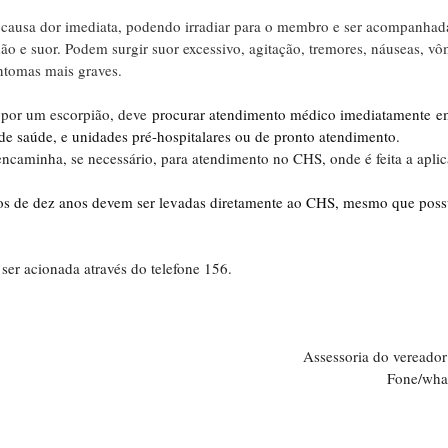
causa dor imediata, podendo irradiar para o membro e ser acompanhad
 e suor. Podem surgir suor excessivo, agitação, tremores, náuseas, vôm
intomas mais graves. 
por um escorpião, deve 
procurar atendimento médico imediatamente e
de saúde, e unidades pré-hospitalares ou de pronto atendimento.
encaminha, se necessário, para atendimento no CHS, onde é feita a aplic
s de dez anos devem ser levadas diretamente ao CHS, mesmo que pos
r acionada através do telefone 156.
Assessoria do vereado
                                                                                         F