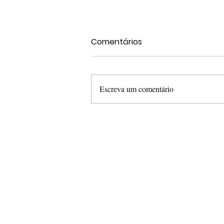
Comentários
Escreva um comentário
Fernando Dini quer
atendimento para
pessoas com deficiência
na audição e fala