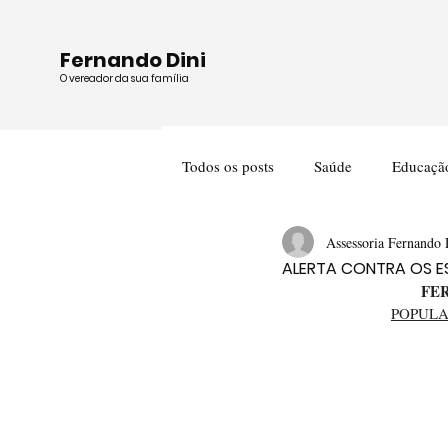
Fernando Dini
O vereador da sua família
Todos os posts
Saúde
Educaçã
Assessoria Fernando 
Cultura
Meio Ambiente
ALERTA CONTRA OS E
FE
POPULA