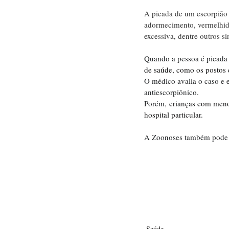
A picada de um escorpião 
adormecimento, vermelhidão
excessiva, dentre outros s
Quando a pessoa é picada 
de saúde, como os postos 
O médico avalia o caso e 
antiescorpiônico.
Porém, 
crianças com meno
hospital particular.
A Zoonoses também pode se
                             
Saúde