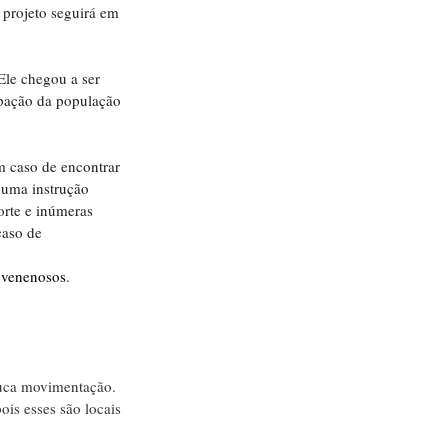
 projeto seguirá em 
le chegou a ser 
pação da população 
 caso de encontrar 
 uma instrução 
orte e inúmeras 
caso de 
 venenosos
. 
uca movimentação. 
is esses são locais 