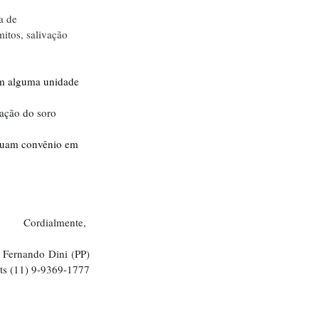
a de 
itos, salivação 
m alguma unidade 
ação do soro 
suam convênio em 
Cordialmente, 
r Fernando Dini (PP)
one/whats (11) 9-9369-1777