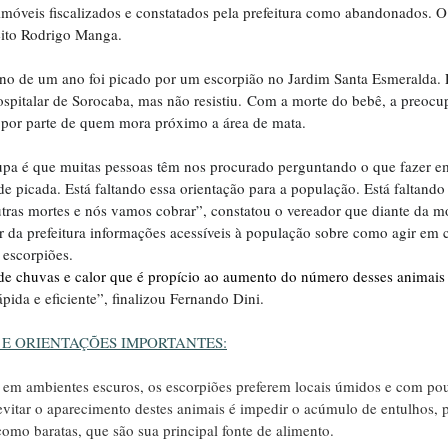
imóveis fiscalizados e constatados pela prefeitura como abandonados. O
eito Rodrigo Manga.
o de um ano foi picado por um escorpião no Jardim Santa Esmeralda. E
pitalar de Sorocaba, mas não resistiu.
 Com a morte do bebê, a preocu
 por parte de quem mora próximo a área de mata.
a é que muitas pessoas têm nos procurado perguntando o que fazer em
 picada. Está faltando essa orientação para a população. Está faltando
utras mortes e nós vamos cobrar”, constatou o vereador que diante da m
r da prefeitura informações acessíveis à população sobre como agir em 
 escorpiões.
e chuvas e calor que é propício ao aumento do número desses animais
ida e eficiente”, finalizou Fernando Dini.
 E ORIENTAÇÕES IMPORTANTES:
em ambientes escuros, os escorpiões preferem locais úmidos e com po
vitar o aparecimento destes animais é impedir o acúmulo de entulhos, po
como baratas, que são sua principal fonte de alimento.