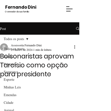
Fernando Dini
O vereador da sua família
Post
Todos os posts
Assessoria Fernando Dini
Todos os posts
29 de fev. de 2024
1 min de leitura
Bolsonaristas aprovam
Saúde
Tarcísio como opção
Educação
Segurança
para presidente
Esporte
Minhas Leis
Emendas
Cidade
Animal