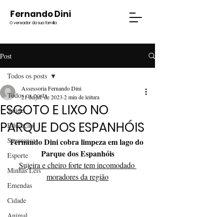
Fernando Dini
O vereador da sua família
Post
Todos os posts
Assessoria Fernando Dini
Todos os posts
21 de jul. de 2023
2 min de leitura
ESGOTO E LIXO NO
Saúde
PARQUE DOS ESPANHÓIS
Educação
Segurança
Fernando Dini cobra limpeza em lago do 
Parque dos Espanhóis
Esporte
Sujeira e cheiro forte tem incomodado 
Minhas Leis
moradores da região
Emendas
Cidade
Animal