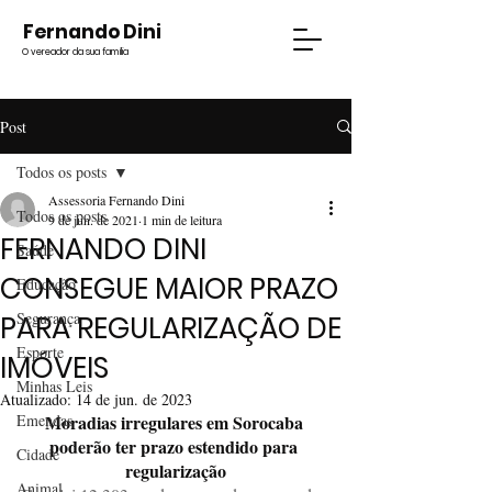
Fernando Dini
O vereador da sua família
Post
Todos os posts
Assessoria Fernando Dini
Todos os posts
9 de jun. de 2021
1 min de leitura
FERNANDO DINI
Saúde
CONSEGUE MAIOR PRAZO
Educação
Segurança
PARA REGULARIZAÇÃO DE
Esporte
IMÓVEIS
Minhas Leis
Atualizado:
14 de jun. de 2023
Emendas
Moradias irregulares em Sorocaba 
poderão ter prazo estendido para 
Cidade
regularização
Animal