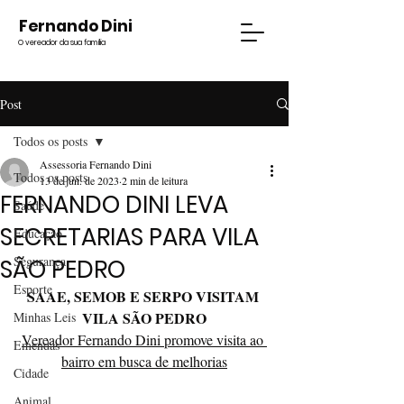
Fernando Dini
O vereador da sua família
Post
Todos os posts
Assessoria Fernando Dini
Todos os posts
13 de jun. de 2023
2 min de leitura
FERNANDO DINI LEVA
Saúde
SECRETARIAS PARA VILA
Educação
Segurança
SÃO PEDRO
Esporte
SAAE, SEMOB E SERPO VISITAM 
VILA SÃO PEDRO
Minhas Leis
Vereador Fernando Dini promove visita ao 
Emendas
bairro em busca de melhorias
Cidade
Animal