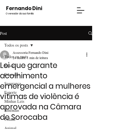
Fernando Dini
O vereador da sua família
Post
Todos os posts
Assessoria Fernando Dini
Todos os posts
24 de abr.
1 min de leitura
Lei que garante
Saúde
acolhimento
Educação
Segurança
emergencial a mulheres
Esporte
vítimas de violência é
Minhas Leis
aprovada na Câmara
Emendas
de Sorocaba
Cidade
Animal