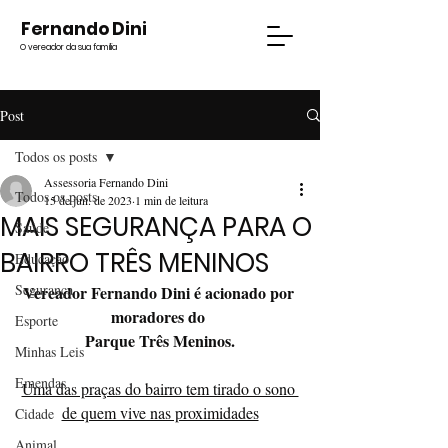
Fernando Dini
O vereador da sua família
Post
Todos os posts
Assessoria Fernando Dini
Todos os posts
15 de jun. de 2023
1 min de leitura
MAIS SEGURANÇA PARA O
Saúde
BAIRRO TRÊS MENINOS
Educação
Segurança
Vereador Fernando Dini é acionado por 
moradores do 
Esporte
Parque Três Meninos.
Minhas Leis
Emendas
Uma das praças do bairro tem tirado o sono 
de quem vive nas proximidades
Cidade
Animal