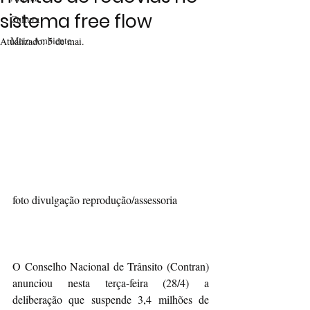
sistema free flow
Cultura
Meio Ambiente
Atualizado:
5 de mai.
foto divulgação reprodução/assessoria
O Conselho Nacional de Trânsito (Contran) 
anunciou nesta terça-feira (28/4) a 
deliberação que suspende 3,4 milhões de 