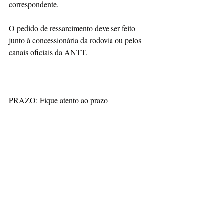
correspondente.
O pedido de ressarcimento deve ser feito 
junto à concessionária da rodovia ou pelos 
canais oficiais da ANTT.
PRAZO: Fique atento ao prazo
A suspensão das multas é temporária. Por 
isso, é fundamental que os motoristas 
aproveitem o período para regularizar sua 
situação e evitar cobranças e penalidades 
futuras.
O QUE É FREE FLOW — O free flow é 
uma modalidade de cobrança de tarifas em 
que não existem praças físicas de pedágios, 