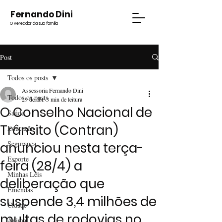
Fernando Dini
O vereador da sua família
Post
Todos os posts
Assessoria Fernando Dini
Todos os posts
29 de abr.
3 min de leitura
O Conselho Nacional de
Saúde
Trânsito (Contran)
Educação
Segurança
anunciou nesta terça-
Esporte
feira (28/4) a
Minhas Leis
deliberação que
Emendas
suspende 3,4 milhões de
Cidade
multas de rodovias no
Animal