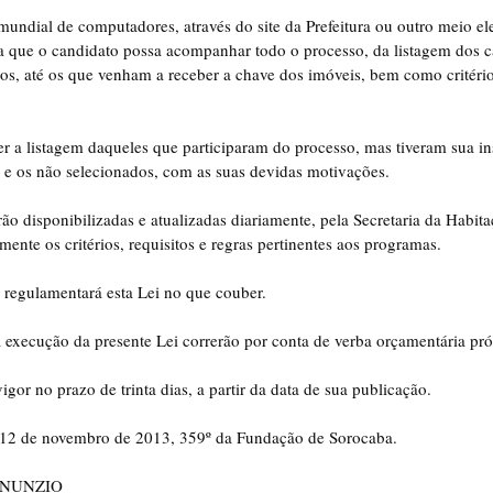
 mundial de computadores, através do site da Prefeitura ou outro meio el
a que o candidato possa acompanhar todo o processo, da listagem dos ca
os, até os que venham a receber a chave dos imóveis, bem como critério
r a listagem daqueles que participaram do processo, mas tiveram sua in
s e os não selecionados, com as suas devidas motivações.
rão disponibilizadas e atualizadas diariamente, pela Secretaria da Habit
mente os critérios, requisitos e regras pertinentes aos programas.
 regulamentará esta Lei no que couber.
 execução da presente Lei correrão por conta de verba orçamentária pró
vigor no prazo de trinta dias, a partir da data de sua publicação.
m 12 de novembro de 2013, 359º da Fundação de Sorocaba.
NNUNZIO