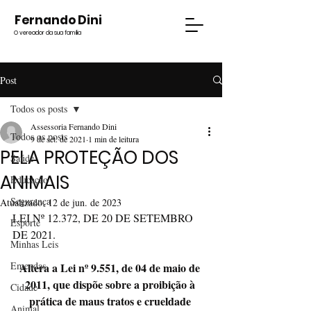
Fernando Dini
O vereador da sua família
Post
Todos os posts
Assessoria Fernando Dini
Todos os posts
9 de set. de 2021
1 min de leitura
PELA PROTEÇÃO DOS
Saúde
ANIMAIS
Educação
Segurança
Atualizado:
12 de jun. de 2023
LEI Nº 12.372, DE 20 DE SETEMBRO 
Esporte
DE 2021.
Minhas Leis
Emendas
Altera a Lei nº 9.551, de 04 de maio de 
2011, que dispõe sobre a proibição à 
Cidade
prática de maus tratos e crueldade 
Animal