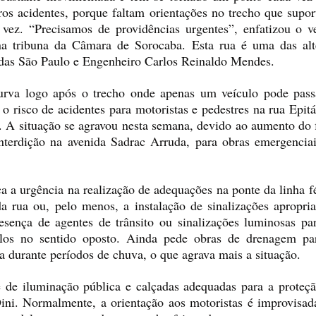
tros acidentes, porque faltam orientações no trecho que supo
vez. “Precisamos de providências urgentes”, enfatizou o v
 na tribuna da Câmara de Sorocaba. Esta rua é uma das alte
nidas São Paulo e Engenheiro Carlos Reinaldo Mendes.
rva logo após o trecho onde apenas um veículo pode pass
 o risco de acidentes para motoristas e pedestres na rua Epitá
. A situação se agravou nesta semana, devido ao aumento do f
terdição na avenida Sadrac Arruda, para obras emergenciais
a a urgência na realização de adequações na ponte da linha fé
a rua ou, pelo menos, a instalação de sinalizações apropri
esença de agentes de trânsito ou sinalizações luminosas para
los no sentido oposto. Ainda pede obras de drenagem pa
 durante períodos de chuva, o que agrava mais a situação.
de iluminação pública e calçadas adequadas para a proteção
Dini. Normalmente, a orientação aos motoristas é improvisad