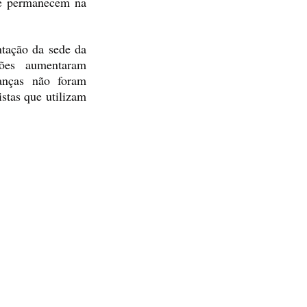
ue permanecem na 
tação da sede da 
ões aumentaram 
anças não foram 
tas que utilizam 