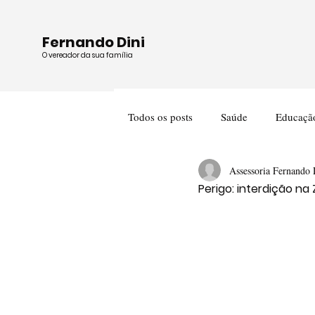
Fernando Dini
O vereador da sua família
Todos os posts
Saúde
Educaçã
Assessoria Fernando 
Cultura
Meio Ambiente
Perigo: interdição na