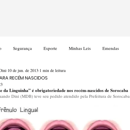
o
Segurança
Esporte
Minhas Leis
Emendas
Dini
10 de jun. de 2013
1 min de leitura
PARA RECÉM NASCIDOS
23
te da Linguinha” é obrigatoriedade nos recém-nascidos de Sorocaba
nando Dini (MDB) teve seu pedido atendido pela Prefeitura de Sorocab