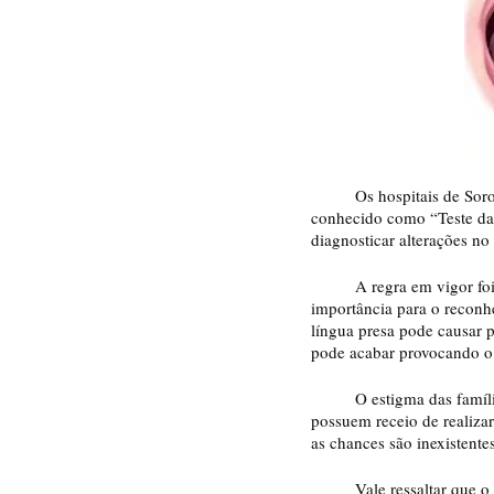
	Os hospitais de Sorocaba possuem a obrigatoriedade, desde o ano de 2013, de realizar o procedimento 
conhecido como “Teste da 
diagnosticar alterações no
	A regra em vigor foi solicitada em primeira mão pelo vereador Fernando Dini (MDB). “A medida é de suma 
importância para o reconhe
língua presa pode causar 
pode acabar provocando o 
	O estigma das famílias com relação ao processo ainda é muito grande. Existem muitos relatos de mães que 
possuem receio de realiza
as chances são inexistente
	Vale ressaltar que o Teste da Linguinha possui reconhecimento e validação na medicina em âmbito mundial. O 