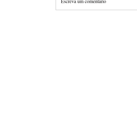
Escreva um comentário
Fernando Dini quer
atendimento para
pessoas com deficiência
na audição e fala