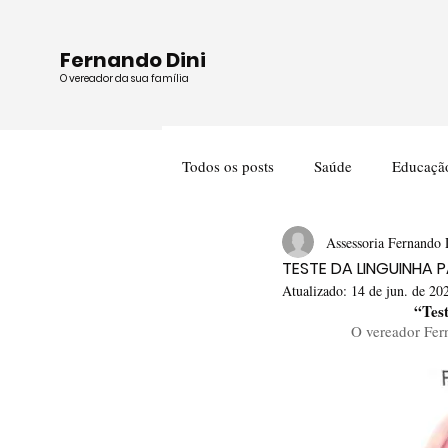
Fernando Dini
O vereador da sua família
Todos os posts
Saúde
Educaçã
Assessoria Fernando 
Cultura
Meio Ambiente
TESTE DA LINGUINHA 
Atualizado:
14 de jun. de 20
“Tes
O vereador Fer