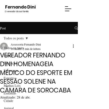
Fernando Dini
O vereador da sua família
Post
Todos os posts
Assessoria Fernando Dini
Todos os posts
16 de abr.
2 min de leitura
VEREADOR FERNANDO
Saúde
DINI HOMENAGEIA
Educação
Segurança
MÉDICO DO ESPORTE EM
Esporte
SESSÃO SOLENE NA
Minhas Leis
CÂMARA DE SOROCABA
Emendas
Atualizado:
28 de abr.
Cidade
Animal