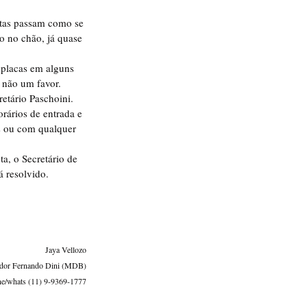
tas passam como se 
o no chão, já quase 
 placas em alguns 
 não um favor. 
etário Paschoini.
rários de entrada e 
s ou com qualquer 
a, o Secretário de 
 resolvido.
Jaya Vellozo
ador Fernando Dini (MDB)
e/whats (11) 9-9369-1777