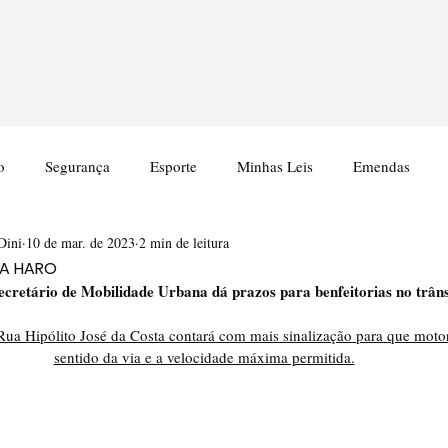
o
Segurança
Esporte
Minhas Leis
Emendas
Dini
10 de mar. de 2023
2 min de leitura
LA HARO
ecretário de Mobilidade Urbana dá prazos para benfeitorias no trâns
Rua Hipólito José da Costa contará com mais sinalização para que motor
sentido da via e a velocidade máxima permitida.