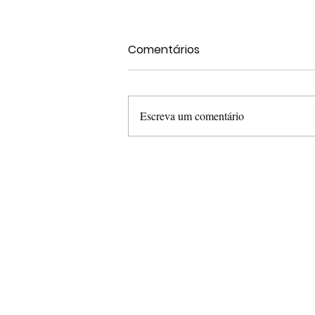
Comentários
Escreva um comentário
Bairro é tomado por
restos de podas há mais
de 1 semana