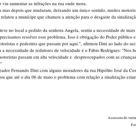
 viu aumentar as infrações na rua onde mora.
la mas depois que mudaram, deixando um único sentido, muitos motoris
, relatou a munícipe que chamou a atenção para o desgaste da sinalizaçã
teve no local a pedido da senhora Angela, sentiu a necessidade de mais
precisamos resolver esse problema. Isso é obrigação do Poder público e
oristas e pedestres que passam por aqui.", afirmou Dini ao lado do secr
 a necessidade de redutores de velocidade é o Fábio Rodrigues: "Nos ho
 motoristas passam em alta velocidade e  despreocupados com as criança
"
eador Fernando Dini com alguns moradores da rua Hipólito José da Cost
u que até o dia 06 de maio o problema com relação a sinalização estará
Assessora do vere
Fon