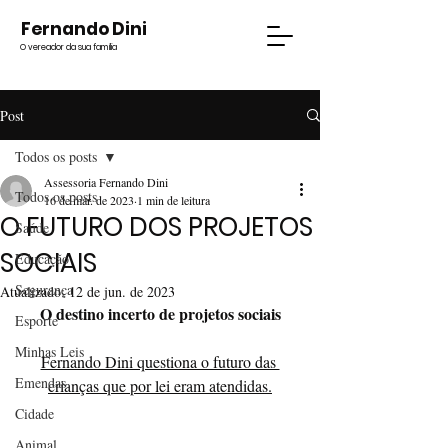
Fernando Dini
O vereador da sua família
Post
Todos os posts
Assessoria Fernando Dini
Todos os posts
16 de mar. de 2023
1 min de leitura
O FUTURO DOS PROJETOS
Saúde
SOCIAIS
Educação
Segurança
Atualizado:
12 de jun. de 2023
O destino incerto de projetos sociais
Esporte
Minhas Leis
Fernando Dini questiona o futuro das 
Emendas
crianças que por lei eram atendidas.
Cidade
Animal