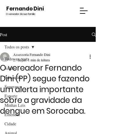
Fernando Dini
O vereador da sua família
Post
Todos os posts
Assessoria Fernando Dini
Todos os posts
27 de jan.
1 min de leitura
O vereador Fernando
Saúde
Dini (PP) segue fazendo
Educação
Segurança
um alerta importante
Esporte
sobre a gravidade da
Minhas Leis
dengue em Sorocaba.
Emendas
Cidade
Animal