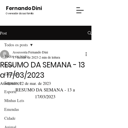
Fernando Dini
O vereador da sua família
Post
Todos os posts
Assessoria Fernando Dini
Todos os posts
17 de mar. de 2023
2 min de leitura
RESUMO DA SEMANA - 13
Saúde
a 17/03/2023
Educação
Segurança
Atualizado:
22 de mar. de 2023
RESUMO DA SEMANA - 13 a 
Esporte
17/03/2023 
Minhas Leis
Emendas
Cidade
Animal