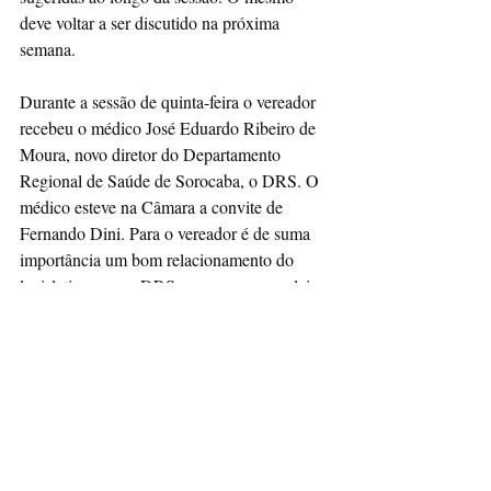
deve voltar a ser discutido na próxima 
semana.
Durante a sessão de quinta-feira o vereador 
recebeu o médico José Eduardo Ribeiro de 
Moura, novo diretor do Departamento 
Regional de Saúde de Sorocaba, o DRS. O 
médico esteve na Câmara a convite de 
Fernando Dini. Para o vereador é de suma 
importância um bom relacionamento do 
legislativo com o DRS, uma vez que as leis 
podem e devem amenizar muitos problemas 
de saúde.
Assessoria vereador Fernando Dini