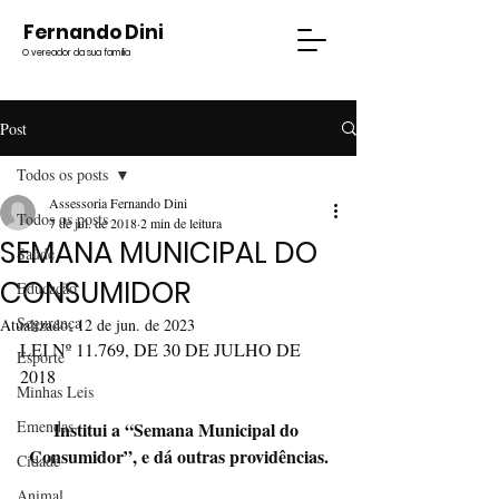
Fernando Dini
O vereador da sua família
Post
Todos os posts
Assessoria Fernando Dini
Todos os posts
7 de jul. de 2018
2 min de leitura
SEMANA MUNICIPAL DO
Saúde
CONSUMIDOR
Educação
Segurança
Atualizado:
12 de jun. de 2023
LEI Nº 11.769, DE 30 DE JULHO DE 
Esporte
2018
Minhas Leis
Emendas
Institui a “Semana Municipal do 
Consumidor”, e dá outras providências.
Cidade
Animal