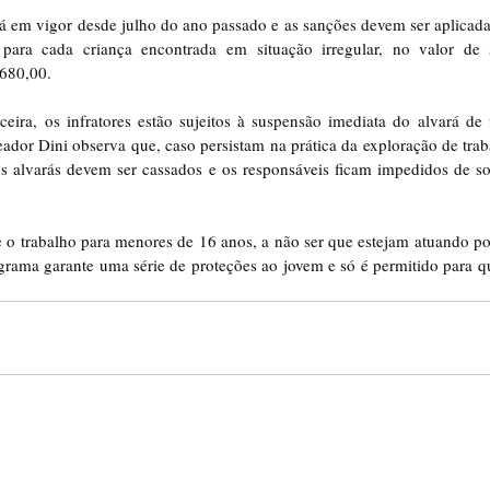
á em vigor desde julho do ano passado e as sanções devem ser aplicadas 
para cada criança encontrada em situação irregular, no valor de 
.680,00.
eira, os infratores estão sujeitos à suspensão imediata do alvará de
dor Dini observa que, caso persistam na prática da exploração de trabal
s alvarás devem ser cassados e os responsáveis ficam impedidos de soli
be o trabalho para menores de 16 anos, a não ser que estejam atuando p
rama garante uma série de proteções ao jovem e só é permitido para qu