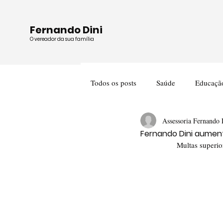
Fernando Dini
O vereador da sua família
Todos os posts
Saúde
Educaçã
Assessoria Fernando 
Cultura
Meio Ambiente
Fernando Dini aument
Multas superio